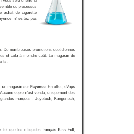
n vous sera offerte si
ensemble du processus
e achat de cigarette
ayence, n'hésitez pas
ché. De nombreuses promotions quotidiennes
ides et cela à moindre coût. Le magasin de
ants.
ans un magasin sur
Fayence
. En effet, eVaps
 Aucune copie n'est vendu, uniquement des
us grandes marques : Joyetech, Kangertech,
el que les e-liquides français Kiss Full,