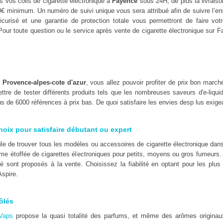
 vos colis de cigarette électronique à
Fayence
sous 24H, de plus la livraiso
0€ minimum. Un numéro de suivi unique vous sera attribué afin de suivre l’
urisé et une garantie de protection totale vous permettront de faire votr
Pour toute question ou le service après vente de cigarette électronique sur F
n
Provence-alpes-cote d'azur
, vous allez pouvoir profiter de prix bon mar
tre de tester différents produits tels que les nombreuses saveurs d'e-liqu
s de 6000 références à prix bas. De quoi satisfaire les envies desp lus exige
hoix pour satisfaire débutant ou expert
icile de trouver tous les modèles ou accessoires de cigarette électronique d
e étoffée de cigarettes électroniques pour petits, moyens ou gros fumeurs.
té sont proposés à la vente. Choisissez la fiabilité en optant pour les pl
spire.
ôlés
Vaps
propose la quasi totalité des parfums, et même des arômes originaux t