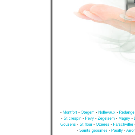
-
Montfort
-
Otegem
-
Nollevaux
-
Redange
-
St crespin
-
Pevy
-
Zegelsem
-
Magny
-
Gouzens
-
St flour
-
Ozieres
-
Farschviller
-
Saints geosmes
-
Pasilly
-
Arro