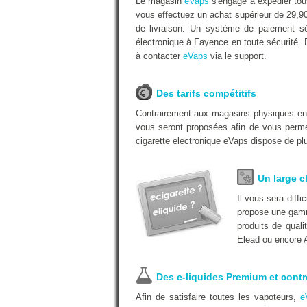
Le magasin
eVaps
s'engage à expédier tous
vous effectuez un achat supérieur de 29,9
de livraison. Un système de paiement séc
électronique à Fayence en toute sécurité. 
à contacter
eVaps
via le support.
Des tarifs compétitifs
Contrairement aux magasins physiques e
vous seront proposées afin de vous permet
cigarette electronique eVaps dispose de plu
Un large c
Il vous sera diff
propose une gamm
produits de quali
Elead ou encore A
Des e-liquides Premium et contr
Afin de satisfaire toutes les vapoteurs,
e