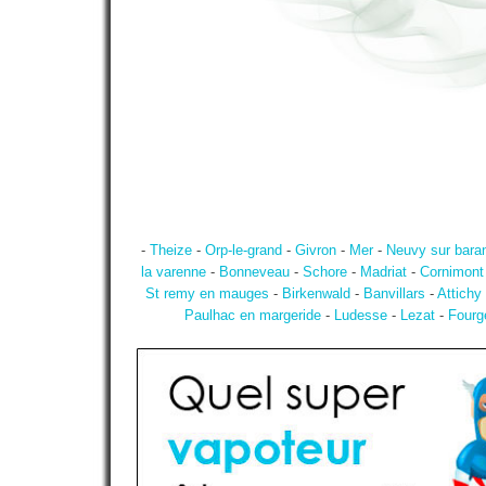
-
Theize
-
Orp-le-grand
-
Givron
-
Mer
-
Neuvy sur bara
la varenne
-
Bonneveau
-
Schore
-
Madriat
-
Cornimont
St remy en mauges
-
Birkenwald
-
Banvillars
-
Attichy
Paulhac en margeride
-
Ludesse
-
Lezat
-
Fourg