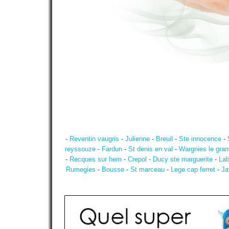
-
Reventin vaugris
-
Julienne
-
Breuil
-
Ste innocence
-
reyssouze
-
Fardun
-
St denis en val
-
Wargnies le gran
-
Recques sur hem
-
Crepol
-
Ducy ste marguerite
-
Lab
Rumegies
-
Bousse
-
St marceau
-
Lege cap ferret
-
Ja