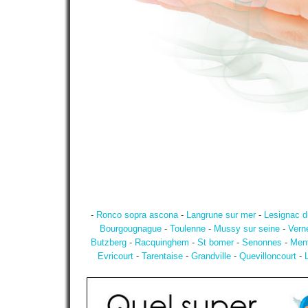
-
Ronco sopra ascona
-
Langrune sur mer
-
Lesignac d
Bourgougnague
-
Toulenne
-
Mussy sur seine
-
Verne
Butzberg
-
Racquinghem
-
St bomer
-
Senonnes
-
Ment
Evricourt
-
Tarentaise
-
Grandville
-
Quevilloncourt
-