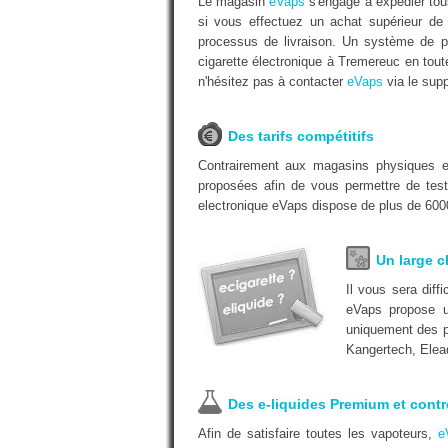
Le magasin
eVaps
s'engage à expédier tous
si vous effectuez un achat supérieur de
processus de livraison. Un système de pa
cigarette électronique à Tremereuc en tout
n'hésitez pas à contacter
eVaps
via le supp
Des tarifs compétitifs
Contrairement aux magasins physiques
proposées afin de vous permettre de test
electronique eVaps dispose de plus de 6000
Un large c
Il vous sera dif
eVaps propose u
uniquement des pr
Kangertech, Elea
Des e-liquides Premium et contr
Afin de satisfaire toutes les vapoteurs,
e