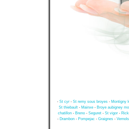
-
St cyr
-
St remy sous broyes
-
Montigny l
St thiebault
-
Mainxe
-
Broye aubigney mo
chatillon
-
Breno
-
Seguret
-
St vigor
-
Rick
-
Drambon
-
Pompejac
-
Graignes
-
Vernols