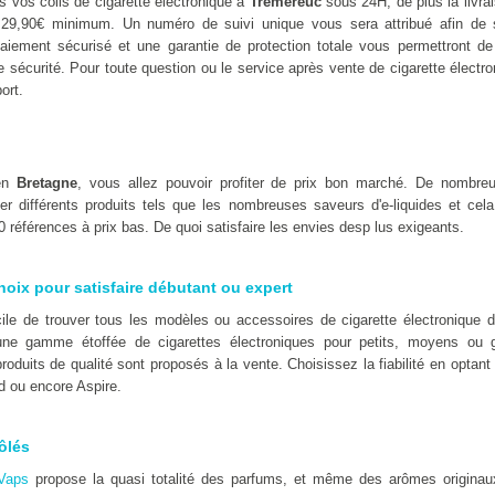
 vos colis de cigarette électronique à
Tremereuc
sous 24H, de plus la livra
 29,90€ minimum. Un numéro de suivi unique vous sera attribué afin de 
iement sécurisé et une garantie de protection totale vous permettront de 
e sécurité. Pour toute question ou le service après vente de cigarette électr
ort.
 en
Bretagne
, vous allez pouvoir profiter de prix bon marché. De nombre
er différents produits tels que les nombreuses saveurs d'e-liquides et cel
 références à prix bas. De quoi satisfaire les envies desp lus exigeants.
hoix pour satisfaire débutant ou expert
ficile de trouver tous les modèles ou accessoires de cigarette électroniqu
ne gamme étoffée de cigarettes électroniques pour petits, moyens ou 
oduits de qualité sont proposés à la vente. Choisissez la fiabilité en optan
d ou encore Aspire.
ôlés
Vaps
propose la quasi totalité des parfums, et même des arômes originaux t