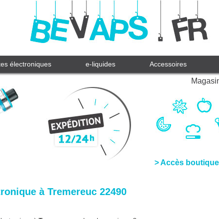
tes électroniques
e-liquides
Accessoires
Magasin
> Accès boutique
tronique à Tremereuc 22490