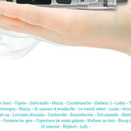
e franc
-
Tignée
-
Saint-aubin
-
Mezos
-
Courdimanche
-
Dietikon 1
-
Lodes
-
T
ntseugny
-
Blanzy
-
St sauveur d emalleville
-
Le mesnil robert
-
Lunas
-
Arca
en sg
-
Locmaria plouzane
-
Cardonville
-
Brouvelieures
-
Sint-pauwels
-
Montl
-
Fontaine les gres
-
Capesterre de marie galante
-
Molliens au bois
-
Bourg s
St sauveur
-
Birgisch
-
Lully
-