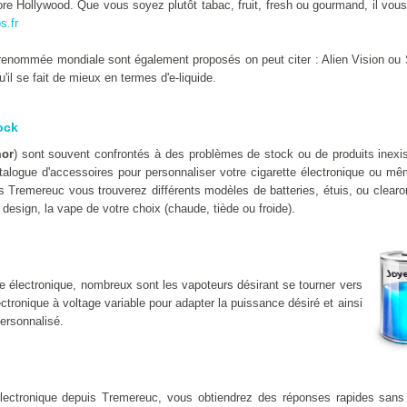
e Hollywood. Que vous soyez plutôt tabac, fruit, fresh ou gourmand, il vous 
s.fr
enommée mondiale sont également proposés on peut citer : Alien Vision ou 
il se fait de mieux en termes d'e-liquide.
ock
mor
) sont souvent confrontés à des problèmes de stock ou de produits inex
alogue d'accessoires pour personnaliser votre cigarette électronique ou mêm
is Tremereuc vous trouverez différents modèles de batteries, étuis, ou clear
design, la vape de votre choix (chaude, tiède ou froide).
e électronique, nombreux sont les vapoteurs désirant se tourner vers
lectronique à voltage variable pour adapter la puissance désiré et ainsi
ersonnalisé.
electronique depuis Tremereuc, vous obtiendrez des réponses rapides san