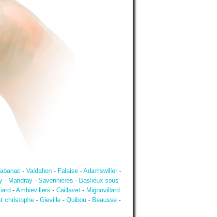
abanac
-
Valdahon
-
Falaise
-
Adamswiller
-
y
-
Mandray
-
Savennieres
-
Baslieux sous
iard
-
Ambievillers
-
Caillavet
-
Mignovillard
t christophe
-
Gieville
-
Quibou
-
Beausse
-