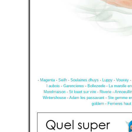
-
Magenta
-
Seilh
-
Soulaines dhuys
-
Luppy
-
Vouxey
l aubois
-
Garencieres
-
Bollezeele
-
La marolle en
Morelmaison
-
St louet sur vire
-
Riverie
-
Annoeulli
Wintershouse
-
Adam les passavant
-
Ste gemme en
goldern
-
Ferrieres haut