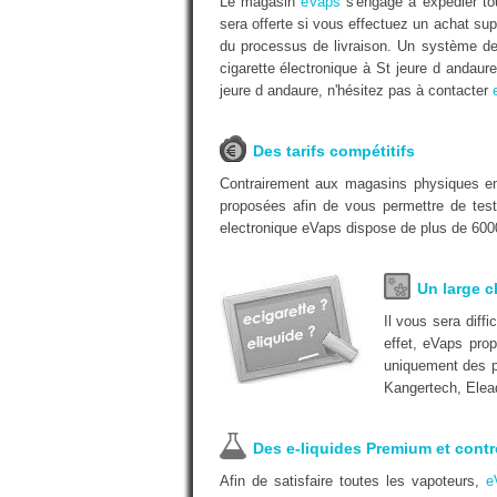
Le magasin
eVaps
s'engage à expédier tou
sera offerte si vous effectuez un achat su
du processus de livraison. Un système de 
cigarette électronique à St jeure d andaure
jeure d andaure, n'hésitez pas à contacter
Des tarifs compétitifs
Contrairement aux magasins physiques 
proposées afin de vous permettre de test
electronique eVaps dispose de plus de 6000
Un large c
Il vous sera diff
effet, eVaps pro
uniquement des pr
Kangertech, Elea
Des e-liquides Premium et contr
Afin de satisfaire toutes les vapoteurs,
e