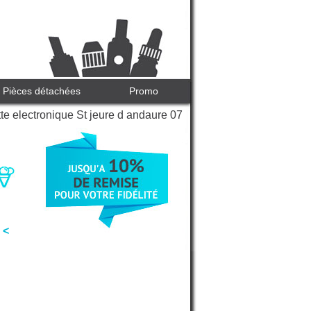
Pièces détachées
Promo
te electronique St jeure d andaure 07
 <