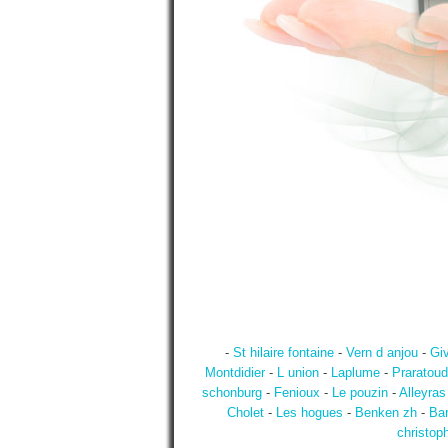
-
St hilaire fontaine
-
Vern d anjou
-
Gi
Montdidier
-
L union
-
Laplume
-
Praratoud
schonburg
-
Fenioux
-
Le pouzin
-
Alleyras
Cholet
-
Les hogues
-
Benken zh
-
Bar
christop