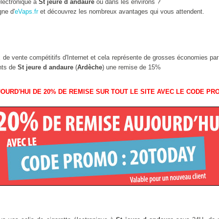
lectronique à
St jeure d andaure
ou dans les environs ?
gne d'
eVaps.fr
et découvrez les nombreux avantages qui vous attendent.
ix de vente compétitifs d'Internet et cela représente de grosses économies pa
ants de
St jeure d andaure
(
Ardèche
) une remise de 15%
OURD'HUI DE 20% DE REMISE SUR TOUT LE SITE AVEC LE CODE PR