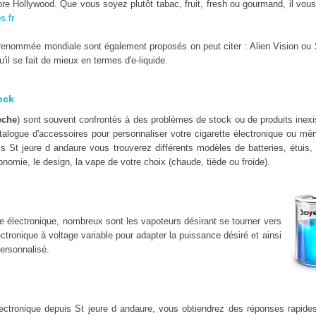
e Hollywood. Que vous soyez plutôt tabac, fruit, fresh ou gourmand, il vous 
s.fr
enommée mondiale sont également proposés on peut citer : Alien Vision ou 
il se fait de mieux en termes d'e-liquide.
ock
èche
) sont souvent confrontés à des problèmes de stock ou de produits ine
alogue d'accessoires pour personnaliser votre cigarette électronique ou mêm
is St jeure d andaure vous trouverez différents modèles de batteries, étuis
onomie, le design, la vape de votre choix (chaude, tiède ou froide).
e électronique, nombreux sont les vapoteurs désirant se tourner vers
lectronique à voltage variable pour adapter la puissance désiré et ainsi
ersonnalisé.
lectronique depuis St jeure d andaure, vous obtiendrez des réponses rapid