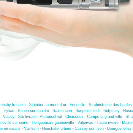
venchy le noble
-
St didier au mont d or
-
Fendeille
-
St christophe des bardes
-
Eyliac
-
Brinon sur sauldre
-
Saxon sion
-
Haspelschiedt
-
Betpouey
-
Rosn
-
Valady
-
Ste livrade
-
Aettenschwil
-
Cheissoux
-
Comps la grand ville
-
St a
neville sur seine
-
Honguemare guenouville
-
Valprivas
-
Haute rivoire
-
Mazer
he en oisans
-
Vuillecin
-
Neuchatel urtiere
-
Cussey sur lison
-
Bourguenolles