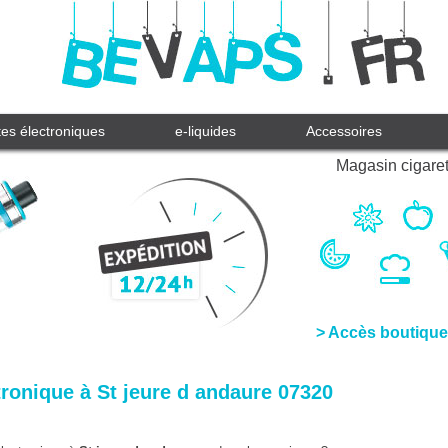
tes électroniques
e-liquides
Accessoires
Magasin cigaret
> Accès boutique
tronique à St jeure d andaure 07320