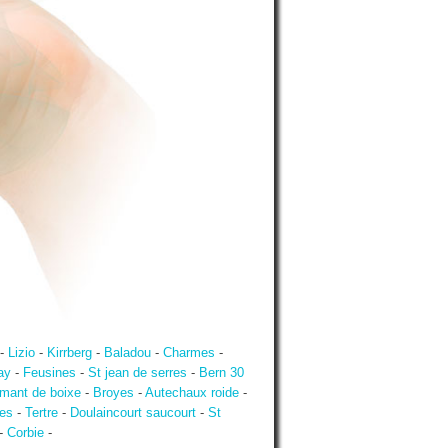
-
Lizio
-
Kirrberg
-
Baladou
-
Charmes
-
ay
-
Feusines
-
St jean de serres
-
Bern 30
mant de boixe
-
Broyes
-
Autechaux roide
-
es
-
Tertre
-
Doulaincourt saucourt
-
St
-
Corbie
-