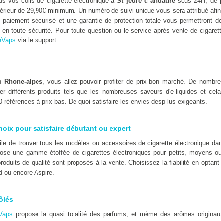
s vos colis de cigarette électronique à
St jeure d andaure
sous 24H, de pl
périeur de 29,90€ minimum. Un numéro de suivi unique vous sera attribué afin
paiement sécurisé et une garantie de protection totale vous permettront de
 en toute sécurité. Pour toute question ou le service après vente de cigaret
eVaps
via le support.
en
Rhone-alpes
, vous allez pouvoir profiter de prix bon marché. De nombr
er différents produits tels que les nombreuses saveurs d'e-liquides et cel
 références à prix bas. De quoi satisfaire les envies desp lus exigeants.
hoix pour satisfaire débutant ou expert
icile de trouver tous les modèles ou accessoires de cigarette électronique 
pose une gamme étoffée de cigarettes électroniques pour petits, moyens o
oduits de qualité sont proposés à la vente. Choisissez la fiabilité en optan
d ou encore Aspire.
ôlés
Vaps
propose la quasi totalité des parfums, et même des arômes originaux t