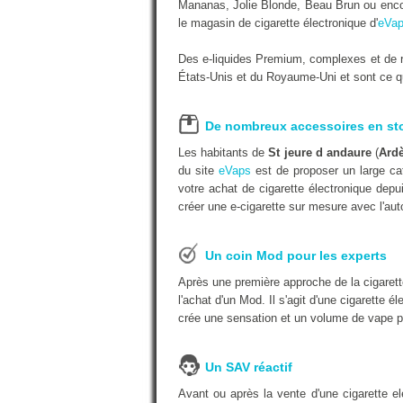
Mananas, Jolie Blonde, Beau Brun ou encor
le magasin de cigarette électronique d'
eVap
Des e-liquides Premium, complexes et de r
États-Unis et du Royaume-Uni et sont ce qu'
De nombreux accessoires en st
Les habitants de
St jeure d andaure
(
Ard
du site
eVaps
est de proposer un large cat
votre achat de cigarette électronique depu
créer une e-cigarette sur mesure avec l'aut
Un coin Mod pour les experts
Après une première approche de la cigarett
l'achat d'un Mod. Il s'agit d'une cigarette é
crée une sensation et un volume de vape p
Un SAV réactif
Avant ou après la vente d'une cigarette e