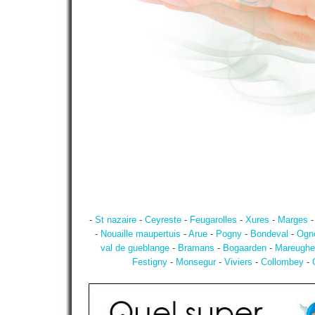
-
St nazaire
-
Ceyreste
-
Feugarolles
-
Xures
-
Marges
-
Nouaille maupertuis
-
Arue
-
Pogny
-
Bondeval
-
Ogn
val de gueblange
-
Bramans
-
Bogaarden
-
Mareughe
Festigny
-
Monsegur
-
Viviers
-
Collombey
-