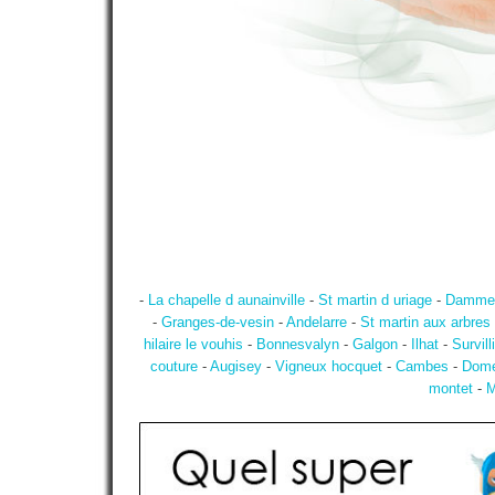
-
La chapelle d aunainville
-
St martin d uriage
-
Damme
-
Granges-de-vesin
-
Andelarre
-
St martin aux arbres
hilaire le vouhis
-
Bonnesvalyn
-
Galgon
-
Ilhat
-
Survill
couture
-
Augisey
-
Vigneux hocquet
-
Cambes
-
Dome
montet
-
M