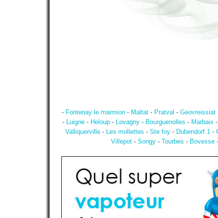
-
Fontenay le marmion
-
Maltat
-
Pratval
-
Geovreissiat
-
Luigne
-
Heloup
-
Lovagny
-
Bourguenolles
-
Marbaix
Valliquerville
-
Les mollettes
-
Ste foy
-
Dubendorf 1
-
Villepot
-
Songy
-
Tourbes
-
Bovesse