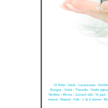
-
St floret
-
Vaulx
-
Lavausseau
-
Kilstet
Bovigny
-
Violot
-
Theuville
-
Vieille eglis
Nivillers
-
Wicres
-
Zurzach sbb
-
St paul
meuse
-
Mareuil
-
Fals
-
L ile d olonne
-
Mo