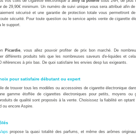
s vos colis de cigarette électronique à
Silly la poterie
sous 24H, de plus l
eur de 29,90€ minimum. Un numéro de suivi unique vous sera attribué afin de
iement sécurisé et une garantie de protection totale vous permettront de 
 toute sécurité. Pour toute question ou le service après vente de cigarette éle
 le support.
 en
Picardie
, vous allez pouvoir profiter de prix bon marché. De nombre
er différents produits tels que les nombreuses saveurs d'e-liquides et cel
 références à prix bas. De quoi satisfaire les envies desp lus exigeants.
hoix pour satisfaire débutant ou expert
icile de trouver tous les modèles ou accessoires de cigarette électronique d
ne gamme étoffée de cigarettes électroniques pour petits, moyens ou 
oduits de qualité sont proposés à la vente. Choisissez la fiabilité en optan
d ou encore Aspire.
ôlés
Vaps
propose la quasi totalité des parfums, et même des arômes originaux t