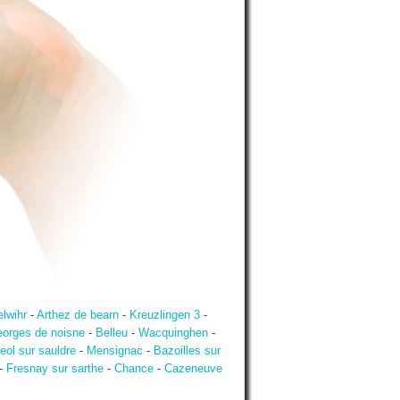
elwihr
-
Arthez de bearn
-
Kreuzlingen 3
-
eorges de noisne
-
Belleu
-
Wacquinghen
-
eol sur sauldre
-
Mensignac
-
Bazoilles sur
-
Fresnay sur sarthe
-
Chance
-
Cazeneuve