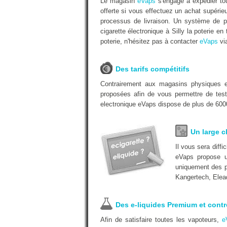
Le magasin
eVaps
s'engage à expédier tou
offerte si vous effectuez un achat supéri
processus de livraison. Un système de pa
cigarette électronique à Silly la poterie en
poterie, n'hésitez pas à contacter
eVaps
via
Des tarifs compétitifs
Contrairement aux magasins physiques
proposées afin de vous permettre de test
electronique eVaps dispose de plus de 6000
Un large c
Il vous sera diff
eVaps propose u
uniquement des pr
Kangertech, Elea
Des e-liquides Premium et contr
Afin de satisfaire toutes les vapoteurs,
e