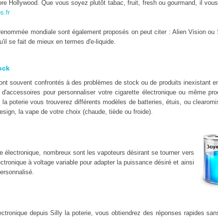
e Hollywood. Que vous soyez plutôt tabac, fruit, fresh ou gourmand, il vous 
s.fr
enommée mondiale sont également proposés on peut citer : Alien Vision ou 
il se fait de mieux en termes d'e-liquide.
ock
sont souvent confrontés à des problèmes de stock ou de produits inexistant 
d'accessoires pour personnaliser votre cigarette électronique ou même proc
y la poterie vous trouverez différents modèles de batteries, étuis, ou clearom
esign, la vape de votre choix (chaude, tiède ou froide).
e électronique, nombreux sont les vapoteurs désirant se tourner vers
lectronique à voltage variable pour adapter la puissance désiré et ainsi
ersonnalisé.
lectronique depuis Silly la poterie, vous obtiendrez des réponses rapides sa