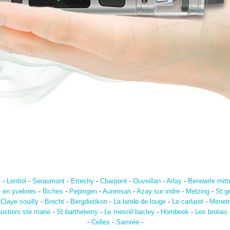
t
-
Lentiol
-
Seraumont
-
Etrechy
-
Charpont
-
Ouveillan
-
Arlay
-
Bennwihr mitt
e en yvelines
-
Biches
-
Pepingen
-
Aurensan
-
Azay sur indre
-
Metzing
-
St g
-
Claye souilly
-
Brecht
-
Bergdietikon
-
La lande de louge
-
Le carlaret
-
Menetr
ustiers ste marie
-
St barthelemy
-
Le mesnil bacley
-
Hombeek
-
Les brulais
-
Celles
-
Samrée
-