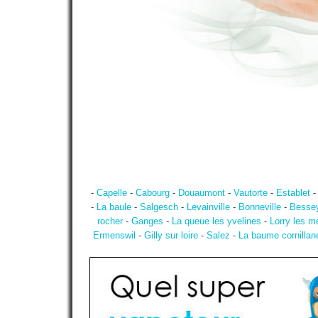
-
Capelle
-
Cabourg
-
Douaumont
-
Vautorte
-
Establet
-
La baule
-
Salgesch
-
Levainville
-
Bonneville
-
Besse
rocher
-
Ganges
-
La queue les yvelines
-
Lorry les m
Ermenswil
-
Gilly sur loire
-
Salez
-
La baume cornillan