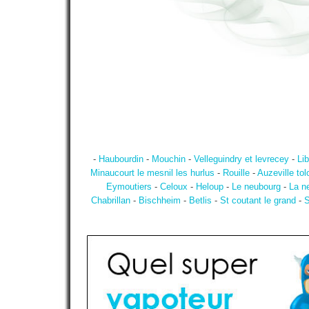
-
Haubourdin
-
Mouchin
-
Velleguindry et levrecey
-
Li
Minaucourt le mesnil les hurlus
-
Rouille
-
Auzeville to
Eymoutiers
-
Celoux
-
Heloup
-
Le neubourg
-
La n
Chabrillan
-
Bischheim
-
Betlis
-
St coutant le grand
-
S