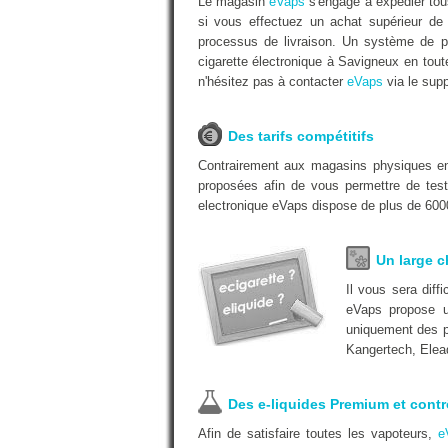
Le magasin
eVaps
s'engage à expédier tous
si vous effectuez un achat supérieur de
processus de livraison. Un système de pa
cigarette électronique à Savigneux en tout
n'hésitez pas à contacter
eVaps
via le supp
Des tarifs compétitifs
Contrairement aux magasins physiques 
proposées afin de vous permettre de test
electronique eVaps dispose de plus de 6000
Un large c
Il vous sera dif
eVaps propose u
uniquement des pr
Kangertech, Elea
Des e-liquides Premium et contr
Afin de satisfaire toutes les vapoteurs,
e