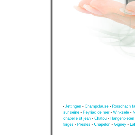
-
Jettingen
-
Champclause
-
Rorschach f
sur seine
-
Peyriac de mer
-
Winksele
-
M
chapelle st jean
-
Chatou
-
Hangenbieten
forges
-
Presles
-
Chapelon
-
Gigney
-
La