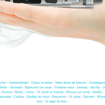
acher
-
Unterentfelden
-
Chaux la lotiere
-
Notre dame de boisset
-
Goudargue
ittois
-
Sechault
-
Bignicourt sur saulx
-
Fontaine raoul
-
Serenac
-
Bucilly
-
J
-
Ausson
-
Moisy
-
Lonny
-
St sornin la marche
-
Messia sur sorne
-
Noailly
-
bessette
-
Cublize
-
Boullay les troux
-
Beaumont
-
St carne
-
Desvres
-
Brion
bois
-
St leger du bois
-