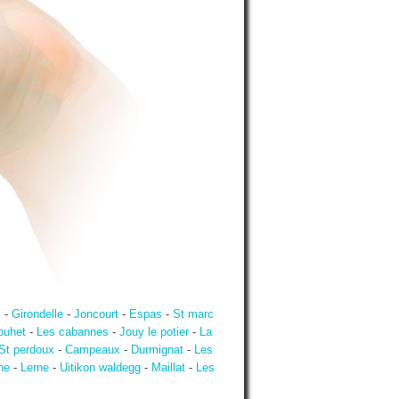
s
-
Girondelle
-
Joncourt
-
Espas
-
St marc
ouhet
-
Les cabannes
-
Jouy le potier
-
La
St perdoux
-
Campeaux
-
Durmignat
-
Les
ne
-
Lerne
-
Uitikon waldegg
-
Maillat
-
Les