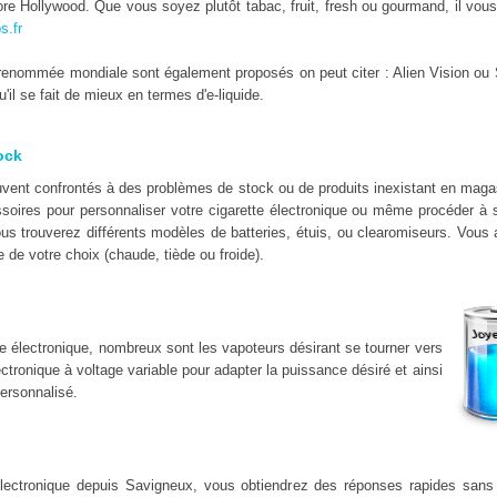
e Hollywood. Que vous soyez plutôt tabac, fruit, fresh ou gourmand, il vous 
s.fr
enommée mondiale sont également proposés on peut citer : Alien Vision ou 
il se fait de mieux en termes d'e-liquide.
ock
uvent confrontés à des problèmes de stock ou de produits inexistant en mag
soires pour personnaliser votre cigarette électronique ou même procéder à s
us trouverez différents modèles de batteries, étuis, ou clearomiseurs. Vous a
 de votre choix (chaude, tiède ou froide).
e électronique, nombreux sont les vapoteurs désirant se tourner vers
lectronique à voltage variable pour adapter la puissance désiré et ainsi
ersonnalisé.
electronique depuis Savigneux, vous obtiendrez des réponses rapides san