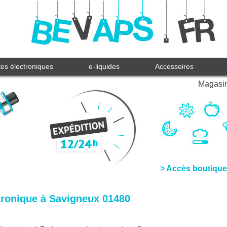
tes électroniques
e-liquides
Accessoires
Magasin
> Accès boutique
tronique à Savigneux 01480