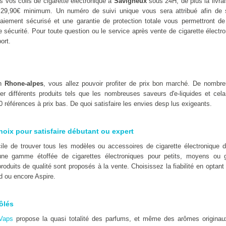
 vos colis de cigarette électronique à
Savigneux
sous 24H, de plus la livra
 29,90€ minimum. Un numéro de suivi unique vous sera attribué afin de 
iement sécurisé et une garantie de protection totale vous permettront de 
e sécurité. Pour toute question ou le service après vente de cigarette électr
ort.
en
Rhone-alpes
, vous allez pouvoir profiter de prix bon marché. De nombr
er différents produits tels que les nombreuses saveurs d'e-liquides et cel
 références à prix bas. De quoi satisfaire les envies desp lus exigeants.
hoix pour satisfaire débutant ou expert
ficile de trouver tous les modèles ou accessoires de cigarette électroniqu
ne gamme étoffée de cigarettes électroniques pour petits, moyens ou 
oduits de qualité sont proposés à la vente. Choisissez la fiabilité en optan
d ou encore Aspire.
ôlés
Vaps
propose la quasi totalité des parfums, et même des arômes originaux t