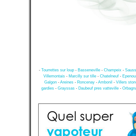
-
Tourrettes sur loup
-
Basseneville
-
Champeix
-
Saus
Villemontais
-
Marcilly sur tille
-
Chatelneuf
-
Epenou
Galgon
-
Areines
-
Roncenay
-
Ambonil
-
Villers ston
gardies
-
Grayssas
-
Daubeuf pres vatteville
-
Orbagn