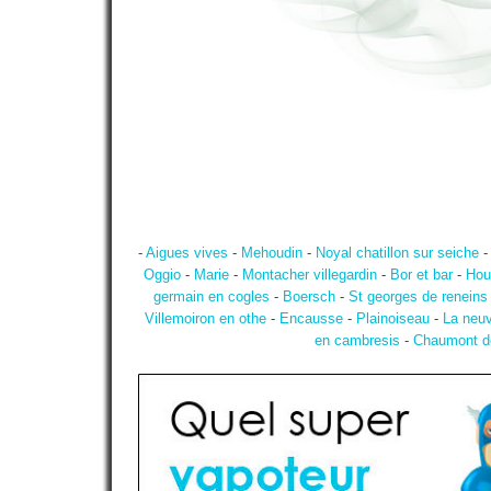
-
Aigues vives
-
Mehoudin
-
Noyal chatillon sur seiche
Oggio
-
Marie
-
Montacher villegardin
-
Bor et bar
-
Hou
germain en cogles
-
Boersch
-
St georges de reneins
Villemoiron en othe
-
Encausse
-
Plainoiseau
-
La neuv
en cambresis
-
Chaumont de