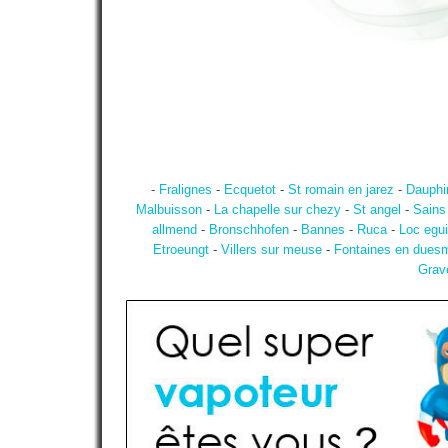
-
Fralignes
-
Ecquetot
-
St romain en jarez
-
Dauphi
Malbuisson
-
La chapelle sur chezy
-
St angel
-
Sains
allmend
-
Bronschhofen
-
Bannes
-
Ruca
-
Loc egui
Etroeungt
-
Villers sur meuse
-
Fontaines en dues
Grav