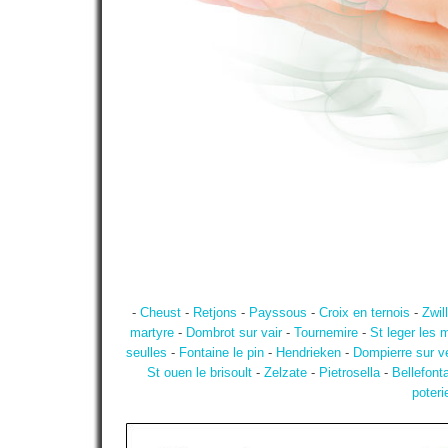
-
Cheust
-
Retjons
-
Payssous
-
Croix en ternois
-
Zwil
martyre
-
Dombrot sur vair
-
Tournemire
-
St leger les 
seulles
-
Fontaine le pin
-
Hendrieken
-
Dompierre sur v
St ouen le brisoult
-
Zelzate
-
Pietrosella
-
Bellefont
poteri