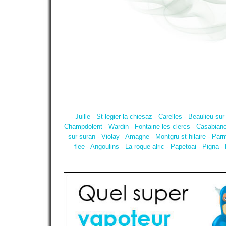
-
Juille
-
St-legier-la chiesaz
-
Carelles
-
Beaulieu sur
Champdolent
-
Wardin
-
Fontaine les clercs
-
Casabian
sur suran
-
Violay
-
Amagne
-
Montgru st hilaire
-
Parm
flee
-
Angoulins
-
La roque alric
-
Papetoai
-
Pigna
-