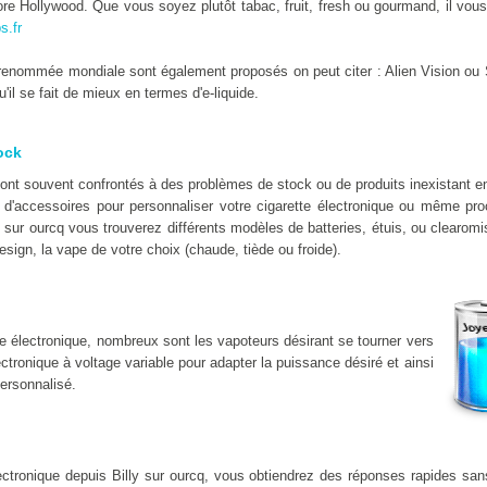
e Hollywood. Que vous soyez plutôt tabac, fruit, fresh ou gourmand, il vous 
s.fr
enommée mondiale sont également proposés on peut citer : Alien Vision ou 
il se fait de mieux en termes d'e-liquide.
ock
sont souvent confrontés à des problèmes de stock ou de produits inexistant 
d'accessoires pour personnaliser votre cigarette électronique ou même proc
y sur ourcq vous trouverez différents modèles de batteries, étuis, ou clearom
esign, la vape de votre choix (chaude, tiède ou froide).
e électronique, nombreux sont les vapoteurs désirant se tourner vers
lectronique à voltage variable pour adapter la puissance désiré et ainsi
ersonnalisé.
lectronique depuis Billy sur ourcq, vous obtiendrez des réponses rapides sa