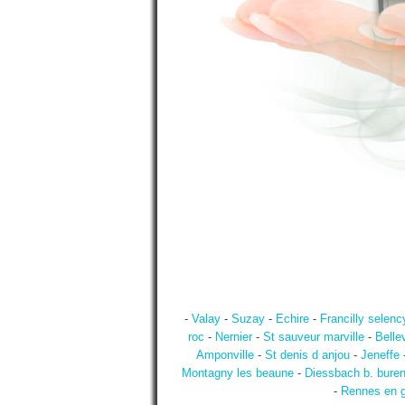
-
Valay
-
Suzay
-
Echire
-
Francilly selenc
roc
-
Nernier
-
St sauveur marville
-
Bellev
Amponville
-
St denis d anjou
-
Jeneffe
Montagny les beaune
-
Diessbach b. bure
-
Rennes en g