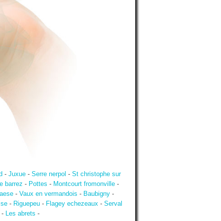
d
-
Juxue
-
Serre nerpol
-
St christophe sur
e barrez
-
Pottes
-
Montcourt fromonville
-
paese
-
Vaux en vermandois
-
Baubigny
-
sse
-
Riguepeu
-
Flagey echezeaux
-
Serval
-
Les abrets
-