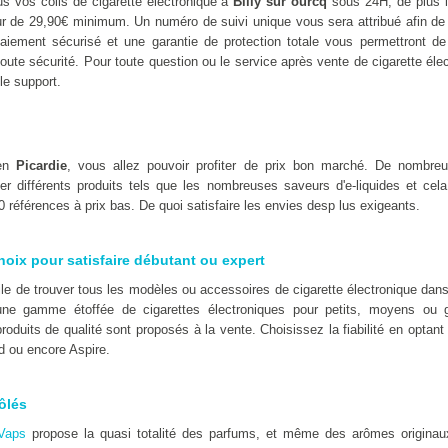
s vos colis de cigarette électronique à
Billy sur ourcq
sous 24H, de plus l
eur de 29,90€ minimum. Un numéro de suivi unique vous sera attribué afin de
iement sécurisé et une garantie de protection totale vous permettront de 
toute sécurité. Pour toute question ou le service après vente de cigarette élec
le support.
 en
Picardie
, vous allez pouvoir profiter de prix bon marché. De nombre
er différents produits tels que les nombreuses saveurs d'e-liquides et cel
 références à prix bas. De quoi satisfaire les envies desp lus exigeants.
hoix pour satisfaire débutant ou expert
icile de trouver tous les modèles ou accessoires de cigarette électronique da
ne gamme étoffée de cigarettes électroniques pour petits, moyens ou 
oduits de qualité sont proposés à la vente. Choisissez la fiabilité en optan
d ou encore Aspire.
ôlés
Vaps
propose la quasi totalité des parfums, et même des arômes originaux t