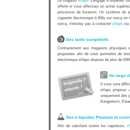
Le magasin
eVaps
s'engage à expédier tou
offerte si vous effectuez un achat supéri
processus de livraison. Un système de pa
cigarette électronique à Billy sur ourcq en 
ourcq, n'hésitez pas à contacter
eVaps
via 
Des tarifs compétitifs
Contrairement aux magasins physiques
proposées afin de vous permettre de test
electronique eVaps dispose de plus de 6000
Un large c
Il vous sera diff
eVaps propose u
uniquement des pr
Kangertech, Elea
Des e-liquides Premium et contr
Afin de satisfaire toutes les vapoteurs,
e