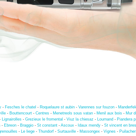
y
-
Fesches le chatel
-
Roquelaure st aubin
-
Varennes sur fouzon
-
Manderfel
ille
-
Bouttencourt
-
Centres
-
Menetreols sous vatan
-
Menil aux bois
-
Mur d
-
Lignairolles
-
Grezieux le fromental
-
Viuz la chiesaz
-
Lournand
-
Piandera 
n
-
Ebreon
-
Braggio
-
St constant
-
Ascoux
-
Idaux mendy
-
St vincent en bre
renouilles
-
Le liege
-
Thundorf
-
Surtauville
-
Massongex
-
Vignes
-
Puilacher