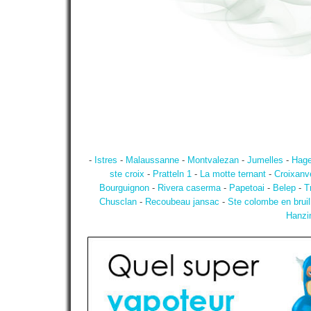
-
Istres
-
Malaussanne
-
Montvalezan
-
Jumelles
-
Hage
ste croix
-
Pratteln 1
-
La motte ternant
-
Croixanv
Bourguignon
-
Rivera caserma
-
Papetoai
-
Belep
-
T
Chusclan
-
Recoubeau jansac
-
Ste colombe en bruil
Hanzin