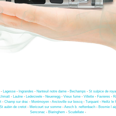
-
Lagesse
-
Ingrandes
-
Nanteuil notre dame
-
Bechamps
-
St sulpice de roy
chmatt
-
Laulne
-
Lederzeele
-
Neuenegg
-
Vieux fume
-
Villette
-
Favieres
-
R
t
-
Champ sur drac
-
Montmoyen
-
Anctoville sur boscq
-
Turquant
-
Heiltz le 
St aubin de cretot
-
Mericourt sur somme
-
Aesch b. neftenbach
-
Bosmie l aig
Senconac
-
Blaringhem
-
Scudellate
-