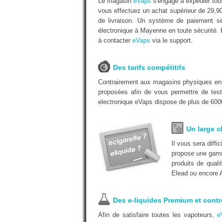
Le magasin
eVaps
s'engage à expédier tous
vous effectuez un achat supérieur de 29,9
de livraison. Un système de paiement séc
électronique à Mayenne en toute sécurité. 
à contacter
eVaps
via le support.
Des tarifs compétitifs
Contrairement aux magasins physiques e
proposées afin de vous permettre de test
electronique eVaps dispose de plus de 6000
Un large c
Il vous sera diff
propose une gamm
produits de quali
Elead ou encore A
Des e-liquides Premium et contr
Afin de satisfaire toutes les vapoteurs,
e