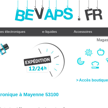
tes électroniques
e-liquides
Accessoires
Magasi
> Accès boutique
ctronique à Mayenne 53100