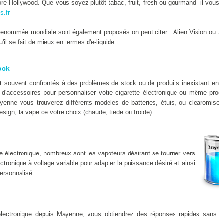
e Hollywood. Que vous soyez plutôt tabac, fruit, fresh ou gourmand, il vous 
s.fr
enommée mondiale sont également proposés on peut citer : Alien Vision ou 
il se fait de mieux en termes d'e-liquide.
ock
nt souvent confrontés à des problèmes de stock ou de produits inexistant e
d'accessoires pour personnaliser votre cigarette électronique ou même proc
yenne vous trouverez différents modèles de batteries, étuis, ou clearomis
esign, la vape de votre choix (chaude, tiède ou froide).
e électronique, nombreux sont les vapoteurs désirant se tourner vers
lectronique à voltage variable pour adapter la puissance désiré et ainsi
ersonnalisé.
 electronique depuis Mayenne, vous obtiendrez des réponses rapides sans