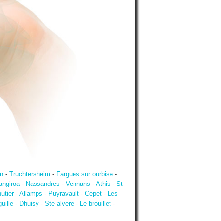
an
-
Truchtersheim
-
Fargues sur ourbise
-
angiroa
-
Nassandres
-
Vennans
-
Athis
-
St
hutier
-
Allamps
-
Puyravault
-
Cepet
-
Les
uille
-
Dhuisy
-
Ste alvere
-
Le brouillet
-