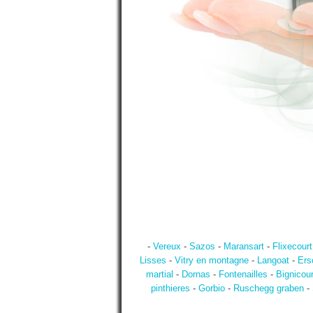
-
Vereux
-
Sazos
-
Maransart
-
Flixecourt
Lisses
-
Vitry en montagne
-
Langoat
-
Ers
martial
-
Dornas
-
Fontenailles
-
Bignicour
pinthieres
-
Gorbio
-
Ruschegg graben
-