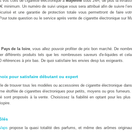
 vos colis de cigarette électronique à
Mayenne
sous 24H, de plus la livraiso
0€ minimum. Un numéro de suivi unique vous sera attribué afin de suivre l’
urisé et une garantie de protection totale vous permettront de faire votr
Pour toute question ou le service après vente de cigarette électronique sur M
n
Pays de la loire
, vous allez pouvoir profiter de prix bon marché. De nomb
er différents produits tels que les nombreuses saveurs d'e-liquides et cel
 références à prix bas. De quoi satisfaire les envies desp lus exigeants.
hoix pour satisfaire débutant ou expert
icile de trouver tous les modèles ou accessoires de cigarette électronique da
e étoffée de cigarettes électroniques pour petits, moyens ou gros fumeurs.
té sont proposés à la vente. Choisissez la fiabilité en optant pour les pl
spire.
ôlés
Vaps
propose la quasi totalité des parfums, et même des arômes originaux t