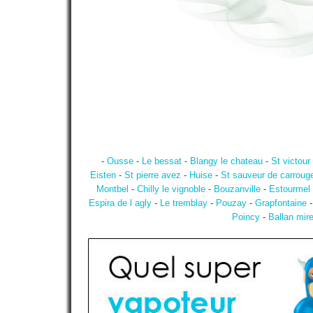
-
Ousse
-
Le bessat
-
Blangy le chateau
-
St victour
Eisten
-
St pierre avez
-
Huise
-
St sauveur de carroug
Montbel
-
Chilly le vignoble
-
Bouzanville
-
Estourmel
Espira de l agly
-
Le tremblay
-
Pouzay
-
Grapfontaine
Poincy
-
Ballan mir