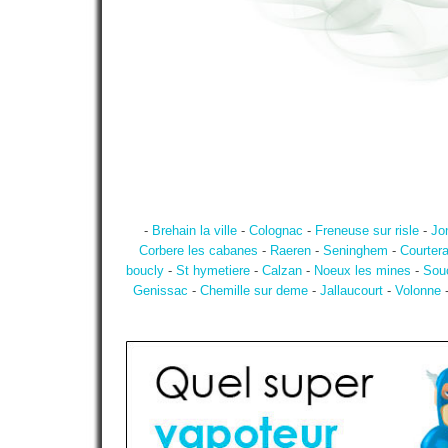
-
Brehain la ville
-
Colognac
-
Freneuse sur risle
-
Jo
Corbere les cabanes
-
Raeren
-
Seninghem
-
Courter
boucly
-
St hymetiere
-
Calzan
-
Noeux les mines
-
Sou
Genissac
-
Chemille sur deme
-
Jallaucourt
-
Volonne