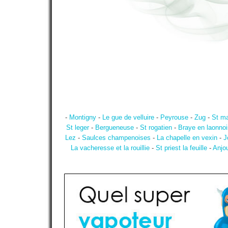
-
Montigny
-
Le gue de velluire
-
Peyrouse
-
Zug
-
St mar
St leger
-
Bergueneuse
-
St rogatien
-
Braye en laonnoi
Lez
-
Saulces champenoises
-
La chapelle en vexin
-
J
La vacheresse et la rouillie
-
St priest la feuille
-
Anjo