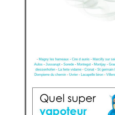
-
Magny les hameaux
-
Cire d aunis
-
Marcilly sur se
Aulos
-
Jussarupt
-
Sorede
-
Montegut
-
Montjay
-
Gra
diessenhofen
-
La ferte vidame
-
Cronat
-
St germain 
Dompierre du chemin
-
Uvrier
-
Lacapelle biron
-
Viller