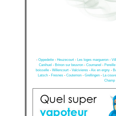
-
Oppedette
-
Heuzecourt
-
Les loges margueron
-
Vil
Canihuel
-
Brinon sur beuvron
-
Cournanel
-
Pereille
boisselle
-
Willencourt
-
Valcivieres
-
Aix en ergny
-
B
Latsch
-
Fresnes
-
Couternon
-
Grellingen
-
La couve
Champ 