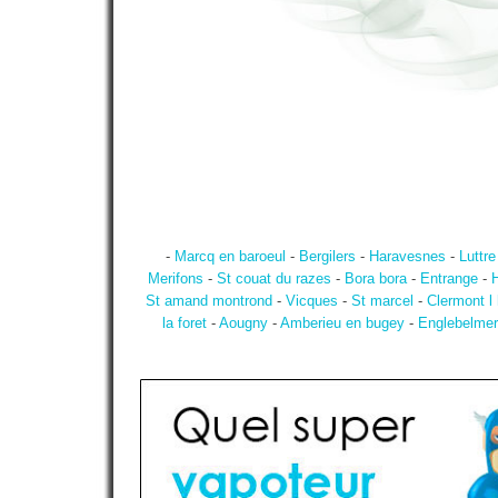
-
Marcq en baroeul
-
Bergilers
-
Haravesnes
-
Luttre
Merifons
-
St couat du razes
-
Bora bora
-
Entrange
-
St amand montrond
-
Vicques
-
St marcel
-
Clermont l 
la foret
-
Aougny
-
Amberieu en bugey
-
Englebelmer