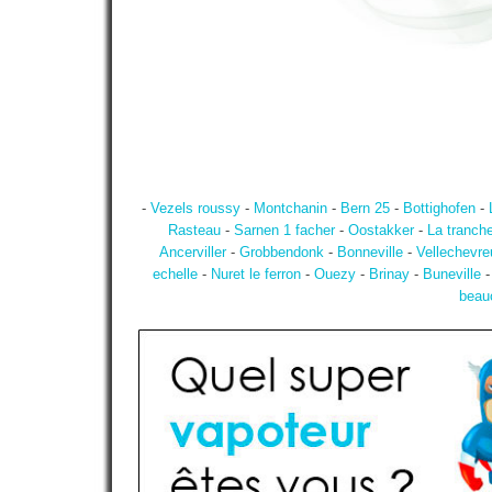
-
Vezels roussy
-
Montchanin
-
Bern 25
-
Bottighofen
-
Rasteau
-
Sarnen 1 facher
-
Oostakker
-
La tranch
Ancerviller
-
Grobbendonk
-
Bonneville
-
Vellechevre
echelle
-
Nuret le ferron
-
Ouezy
-
Brinay
-
Buneville
beau