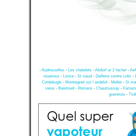
-
Audresselles
-
Les chatelets
-
Altdorf ur 2 facher
-
Aef
rouairoux
-
Looze
-
St viaud
-
Daillens centre colis
-
Cordebugle
-
Monteignet sur l andelot
-
Mellet
-
St ma
vieux
-
Baretswil
-
Romans
-
Chaumussay
-
Famar
gueretois
-
Trul