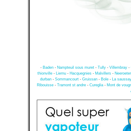
-
Baden
-
Nampteuil sous muret
-
Tully
-
Villembray
-
thionville
-
Liernu
-
Hacquegnies
-
Malvillers
-
Neeroete
durban
-
Sommancourt
-
Gruissan
-
Bole
-
La saussa
Ribouisse
-
Tramont st andre
-
Cureglia
-
Mont de voug