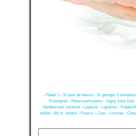
-
Flawil 1
-
St jean de barrou
-
St georges d annebec
Frontignan
-
Haine-saint-pierre
-
Jagny sous bois
Hardencourt cocherel
-
Lapeyre
-
Lignieres
-
Frejairol
taillee
-
Alt st. johann
-
Pourcy
-
Coux
-
Lucmau
-
Chau