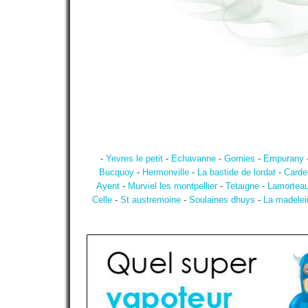
-
Yevres le petit
-
Echavanne
-
Gornies
-
Empurany
Bucquoy
-
Hermonville
-
La bastide de lordat
-
Carde
Ayent
-
Murviel les montpellier
-
Tetaigne
-
Lamortea
Celle
-
St austremoine
-
Soulaines dhuys
-
La madelei