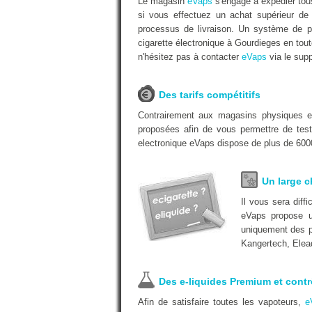
Le magasin
eVaps
s'engage à expédier tous
si vous effectuez un achat supérieur de
processus de livraison. Un système de pa
cigarette électronique à Gourdieges en tout
n'hésitez pas à contacter
eVaps
via le supp
Des tarifs compétitifs
Contrairement aux magasins physiques
proposées afin de vous permettre de test
electronique eVaps dispose de plus de 6000
Un large c
Il vous sera diff
eVaps propose u
uniquement des pr
Kangertech, Elea
Des e-liquides Premium et contr
Afin de satisfaire toutes les vapoteurs,
e