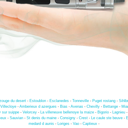
zouge du desert
-
Estoublon
-
Esclanedes
-
Tonneville
-
Puget rostang
-
Sihlb
-
Villecloye
-
Amberieux d azergues
-
Bias
-
Avenas
-
Chevilly
-
Bettange
-
Mia
 sur suippe
-
Velorcey
-
La villeneuve bellenoye la maize
-
Bigorio
-
Lagnieu
ieux
-
Sauvian
-
St denis du maine
-
Consigny
-
Crest
-
Le caule ste beuve
-
E
medard d aunis
-
Loriges
-
Vao
-
Captieux
-