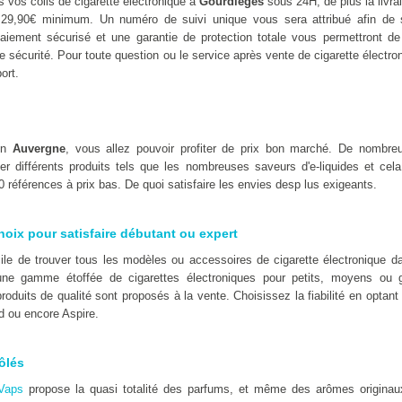
 vos colis de cigarette électronique à
Gourdieges
sous 24H, de plus la livra
 29,90€ minimum. Un numéro de suivi unique vous sera attribué afin de 
iement sécurisé et une garantie de protection totale vous permettront de 
e sécurité. Pour toute question ou le service après vente de cigarette électr
ort.
 en
Auvergne
, vous allez pouvoir profiter de prix bon marché. De nombre
er différents produits tels que les nombreuses saveurs d'e-liquides et cel
 références à prix bas. De quoi satisfaire les envies desp lus exigeants.
hoix pour satisfaire débutant ou expert
icile de trouver tous les modèles ou accessoires de cigarette électronique
ne gamme étoffée de cigarettes électroniques pour petits, moyens ou 
oduits de qualité sont proposés à la vente. Choisissez la fiabilité en optan
d ou encore Aspire.
ôlés
Vaps
propose la quasi totalité des parfums, et même des arômes originaux t