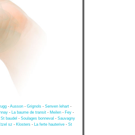
rugg
-
Ausson
-
Grignols
-
Senven lehart
-
nnay
-
La baume de transit
-
Meilen
-
Fey
-
-
St baudel
-
Soulages bonneval
-
Sauvagny
tzel sz
-
Klosters
-
La ferte hauterive
-
St