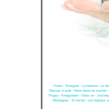
-
Yvoire
-
Sivergues
-
La beaume
-
La ba
Raissac d aude
-
Notre dame du touchet
Prugny
-
Kriegstetten
-
Vilars ne
-
Jonchery
-
Montagney
-
St michel
-
Les hopitaux v