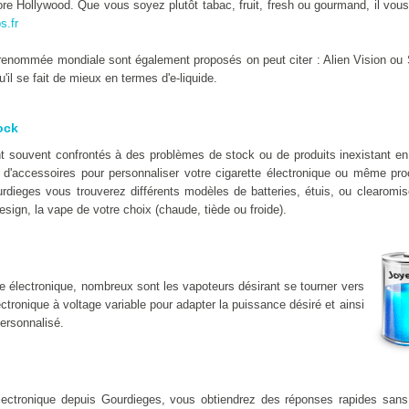
e Hollywood. Que vous soyez plutôt tabac, fruit, fresh ou gourmand, il vous 
s.fr
enommée mondiale sont également proposés on peut citer : Alien Vision ou 
il se fait de mieux en termes d'e-liquide.
ock
nt souvent confrontés à des problèmes de stock ou de produits inexistant 
d'accessoires pour personnaliser votre cigarette électronique ou même proc
urdieges vous trouverez différents modèles de batteries, étuis, ou clearomis
esign, la vape de votre choix (chaude, tiède ou froide).
e électronique, nombreux sont les vapoteurs désirant se tourner vers
lectronique à voltage variable pour adapter la puissance désiré et ainsi
ersonnalisé.
electronique depuis Gourdieges, vous obtiendrez des réponses rapides san