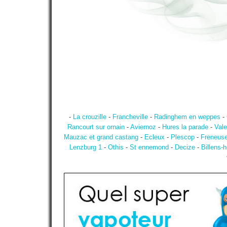
-
La crouzille
-
Francheville
-
Radinghem en weppes
-
Rancourt sur ornain
-
Aviernoz
-
Hures la parade
-
Val
Mauzac et grand castang
-
Ecleux
-
Plescop
-
Freneus
Lenzburg 1
-
Othis
-
St ennemond
-
Decize
-
Billens-