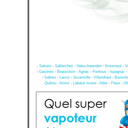
-
Salsein
-
Sallanches
-
Habschwanden
-
Anseroeul
-
V
-
Gastines
-
Beauvoisin
-
Agnac
-
Pontoux
-
Ispagnac
-
Sabres
-
Lance
-
Jezainville
-
Villandraut
-
Bazenh
Quibou
-
Arrest
-
Labatut riviere
-
Allier
-
Flaux
-
Ob