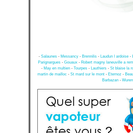
-
Salaunes
-
Messancy
-
Brennilis
-
Laudun l ardoise
-
Parignargues
-
Gouaux
-
Robert magny laneuville a re
-
May en multien
-
Tourpes
-
Lauthiers
-
St blaise la 
martin de mailloc
-
St mard sur le mont
-
Eternoz
-
Bea
Barbazan
-
Wuren