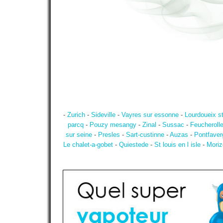
-
Zurich
-
Sideville
-
Vayres sur essonne
-
Lourdoueix st
parcq
-
Pouzy mesangy
-
Zinal
-
Sussac
-
Feucheroll
sur seine
-
Presles
-
Sart-custinne
-
Auzas
-
Pontfaverg
Le chalet-a-gobet
-
Quiestede
-
St louis en l isle
-
Moriz