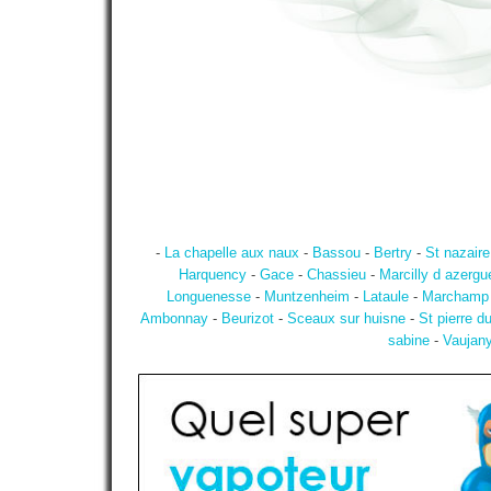
-
La chapelle aux naux
-
Bassou
-
Bertry
-
St nazaire
Harquency
-
Gace
-
Chassieu
-
Marcilly d azergu
Longuenesse
-
Muntzenheim
-
Lataule
-
Marchamp
Ambonnay
-
Beurizot
-
Sceaux sur huisne
-
St pierre d
sabine
-
Vaujan