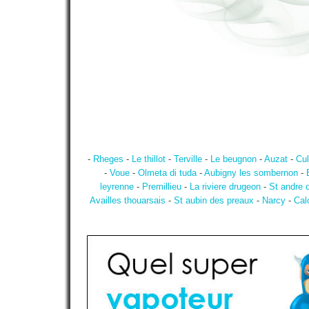
-
Rheges
-
Le thillot
-
Terville
-
Le beugnon
-
Auzat
-
Cul
-
Voue
-
Olmeta di tuda
-
Aubigny les sombernon
-
leyrenne
-
Premillieu
-
La riviere drugeon
-
St andre 
Availles thouarsais
-
St aubin des preaux
-
Narcy
-
Cal