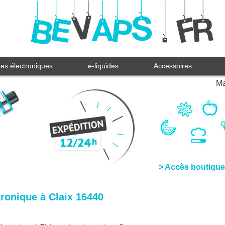
tes électroniques
e-liquides
Accessoires
Ma
> Accès boutique
tronique à Claix 16440