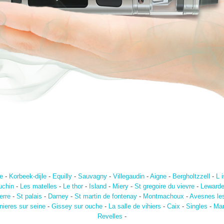
e
-
Korbeek-dijle
-
Equilly
-
Sauvagny
-
Villegaudin
-
Aigne
-
Bergholtzzell
-
L 
chin
-
Les matelles
-
Le thor
-
Island
-
Miery
-
St gregoire du vievre
-
Leward
erre
-
St palais
-
Darney
-
St martin de fontenay
-
Montmachoux
-
Avesnes les
nieres sur seine
-
Gissey sur ouche
-
La salle de vihiers
-
Caix
-
Singles
-
Mar
Revelles
-