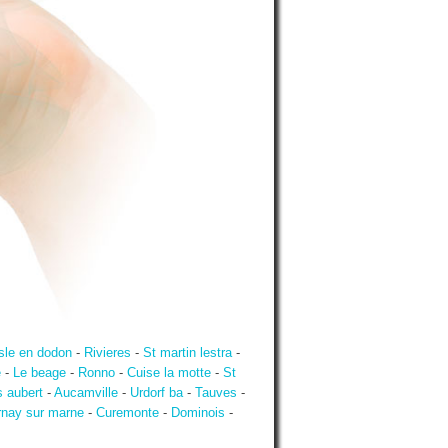
isle en dodon
-
Rivieres
-
St martin lestra
-
e
-
Le beage
-
Ronno
-
Cuise la motte
-
St
 aubert
-
Aucamville
-
Urdorf ba
-
Tauves
-
nay sur marne
-
Curemonte
-
Dominois
-