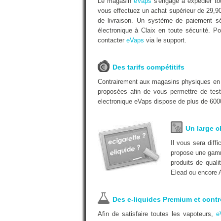
Le magasin
eVaps
s'engage à expédier tou
vous effectuez un achat supérieur de 29,9
de livraison. Un système de paiement séc
électronique à Claix en toute sécurité. Po
contacter
eVaps
via le support.
Des tarifs compétitifs
Contrairement aux magasins physiques e
proposées afin de vous permettre de test
electronique eVaps dispose de plus de 6000
Un large c
Il vous sera diff
propose une gamm
produits de quali
Elead ou encore A
Des e-liquides Premium et contr
Afin de satisfaire toutes les vapoteurs,
e