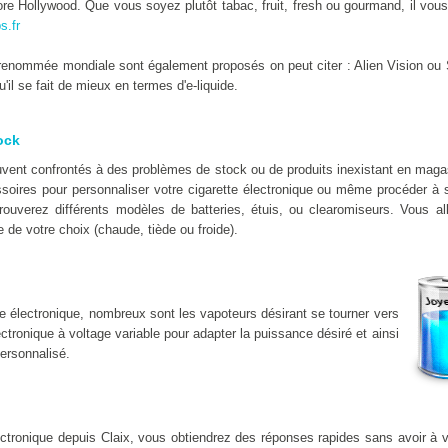
e Hollywood. Que vous soyez plutôt tabac, fruit, fresh ou gourmand, il vous 
s.fr
enommée mondiale sont également proposés on peut citer : Alien Vision ou 
il se fait de mieux en termes d'e-liquide.
ock
uvent confrontés à des problèmes de stock ou de produits inexistant en mag
soires pour personnaliser votre cigarette électronique ou même procéder à s
trouverez différents modèles de batteries, étuis, ou clearomiseurs. Vous al
 de votre choix (chaude, tiède ou froide).
e électronique, nombreux sont les vapoteurs désirant se tourner vers
lectronique à voltage variable pour adapter la puissance désiré et ainsi
ersonnalisé.
lectronique depuis Claix, vous obtiendrez des réponses rapides sans avoir