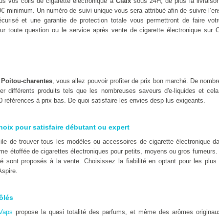
s vos colis de cigarette électronique à
Claix
sous 24H, de plus la livraison
0€ minimum. Un numéro de suivi unique vous sera attribué afin de suivre l’
urisé et une garantie de protection totale vous permettront de faire votr
ur toute question ou le service après vente de cigarette électronique sur C
n
Poitou-charentes
, vous allez pouvoir profiter de prix bon marché. De nomb
er différents produits tels que les nombreuses saveurs d'e-liquides et cel
 références à prix bas. De quoi satisfaire les envies desp lus exigeants.
hoix pour satisfaire débutant ou expert
icile de trouver tous les modèles ou accessoires de cigarette électronique
e étoffée de cigarettes électroniques pour petits, moyens ou gros fumeurs.
té sont proposés à la vente. Choisissez la fiabilité en optant pour les pl
spire.
ôlés
Vaps
propose la quasi totalité des parfums, et même des arômes originaux t