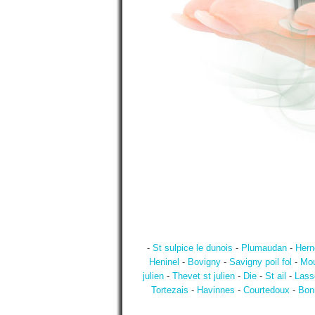
-
St sulpice le dunois
-
Plumaudan
-
Hern
Heninel
-
Bovigny
-
Savigny poil fol
-
Mou
julien
-
Thevet st julien
-
Die
-
St ail
-
Lass
Tortezais
-
Havinnes
-
Courtedoux
-
Bon