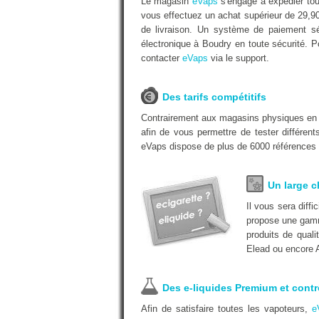
Le magasin
eVaps
s'engage à expédier tou
vous effectuez un achat supérieur de 29,9
de livraison. Un système de paiement séc
électronique à Boudry en toute sécurité. P
contacter
eVaps
via le support.
Des tarifs compétitifs
Contrairement aux magasins physiques e
afin de vous permettre de tester différen
eVaps dispose de plus de 6000 références à
Un large c
Il vous sera diff
propose une gamm
produits de quali
Elead ou encore A
Des e-liquides Premium et contr
Afin de satisfaire toutes les vapoteurs,
e