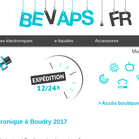
tes électroniques
e-liquides
Accessoires
Mag
> Accès boutique
tronique à Boudry 2017