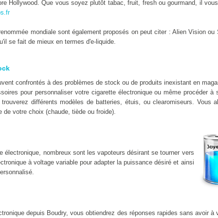
e Hollywood. Que vous soyez plutôt tabac, fruit, fresh ou gourmand, il vous 
s.fr
enommée mondiale sont également proposés on peut citer : Alien Vision ou 
il se fait de mieux en termes d'e-liquide.
ock
uvent confrontés à des problèmes de stock ou de produits inexistant en mag
soires pour personnaliser votre cigarette électronique ou même procéder à s
 trouverez différents modèles de batteries, étuis, ou clearomiseurs. Vous al
 de votre choix (chaude, tiède ou froide).
e électronique, nombreux sont les vapoteurs désirant se tourner vers
lectronique à voltage variable pour adapter la puissance désiré et ainsi
ersonnalisé.
lectronique depuis Boudry, vous obtiendrez des réponses rapides sans avoir