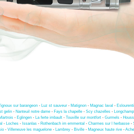
ignoux sur barangeon
-
Luz st sauveur
-
Matignon
-
Magnac laval
-
Eslourent
st gelin
-
Nanteuil notre dame
-
Fays la chapelle
-
Scy chazelles
-
Longchamp
Martrois
-
Eglingen
-
La ferte imbault
-
Touville sur montfort
-
Gurmels
-
Houss
al
-
Loches
-
Issanlas
-
Rothenbach im emmental
-
Charmes sur l herbasse
-
sio
-
Villeneuve les maguelone
-
Lambrey
-
Biville
-
Magneux haute rive
-
Ache