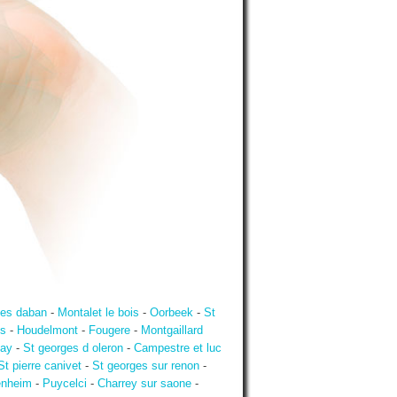
ies daban
-
Montalet le bois
-
Oorbeek
-
St
s
-
Houdelmont
-
Fougere
-
Montgaillard
ay
-
St georges d oleron
-
Campestre et luc
St pierre canivet
-
St georges sur renon
-
nheim
-
Puycelci
-
Charrey sur saone
-