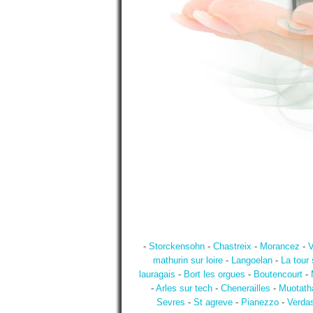
-
Storckensohn
-
Chastreix
-
Morancez
-
V
mathurin sur loire
-
Langoelan
-
La tour 
lauragais
-
Bort les orgues
-
Boutencourt
-
-
Arles sur tech
-
Chenerailles
-
Muotath
Sevres
-
St agreve
-
Pianezzo
-
Verda