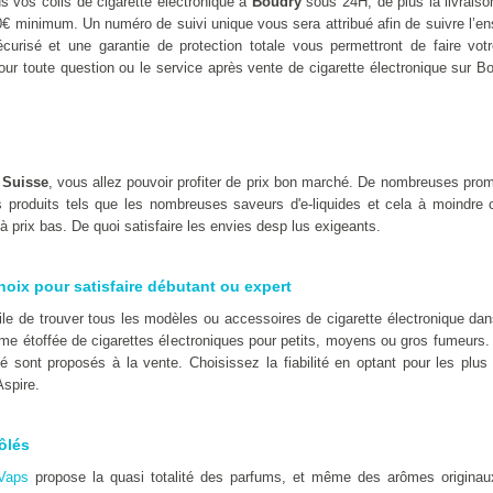
s vos colis de cigarette électronique à
Boudry
sous 24H, de plus la livraiso
0€ minimum. Un numéro de suivi unique vous sera attribué afin de suivre l’
urisé et une garantie de protection totale vous permettront de faire votr
our toute question ou le service après vente de cigarette électronique sur Bo
n
Suisse
, vous allez pouvoir profiter de prix bon marché. De nombreuses pro
ts produits tels que les nombreuses saveurs d'e-liquides et cela à moindre 
 prix bas. De quoi satisfaire les envies desp lus exigeants.
hoix pour satisfaire débutant ou expert
icile de trouver tous les modèles ou accessoires de cigarette électronique d
e étoffée de cigarettes électroniques pour petits, moyens ou gros fumeurs.
té sont proposés à la vente. Choisissez la fiabilité en optant pour les pl
spire.
ôlés
Vaps
propose la quasi totalité des parfums, et même des arômes originaux t