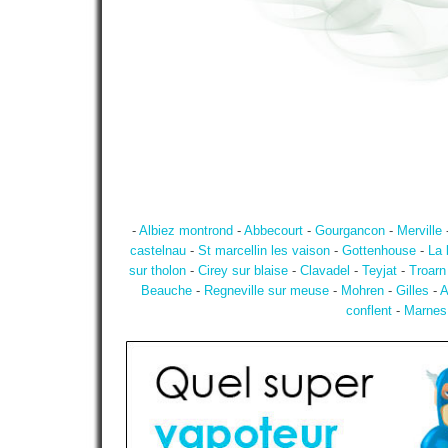
-
Albiez montrond
-
Abbecourt
-
Gourgancon
-
Merville
castelnau
-
St marcellin les vaison
-
Gottenhouse
-
La 
sur tholon
-
Cirey sur blaise
-
Clavadel
-
Teyjat
-
Troarn
Beauche
-
Regneville sur meuse
-
Mohren
-
Gilles
-
A
conflent
-
Marnes 