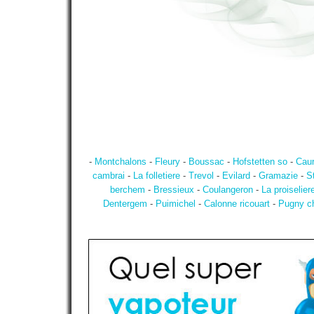
-
Montchalons
-
Fleury
-
Boussac
-
Hofstetten so
-
Caur
cambrai
-
La folletiere
-
Trevol
-
Evilard
-
Gramazie
-
S
berchem
-
Bressieux
-
Coulangeron
-
La proiselier
Dentergem
-
Puimichel
-
Calonne ricouart
-
Pugny c