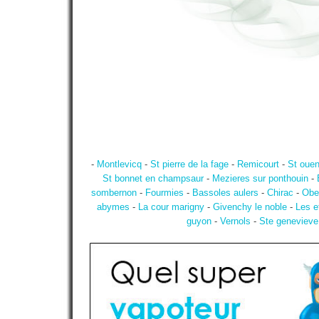
-
Montlevicq
-
St pierre de la fage
-
Remicourt
-
St ouen
St bonnet en champsaur
-
Mezieres sur ponthouin
-
sombernon
-
Fourmies
-
Bassoles aulers
-
Chirac
-
Obe
abymes
-
La cour marigny
-
Givenchy le noble
-
Les e
guyon
-
Vernols
-
Ste genevieve