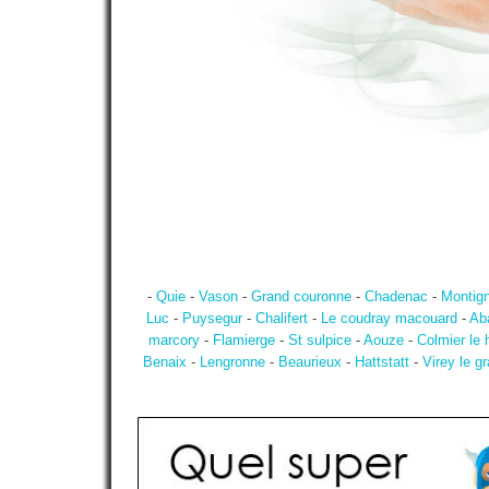
-
Quie
-
Vason
-
Grand couronne
-
Chadenac
-
Montig
Luc
-
Puysegur
-
Chalifert
-
Le coudray macouard
-
Ab
marcory
-
Flamierge
-
St sulpice
-
Aouze
-
Colmier le 
Benaix
-
Lengronne
-
Beaurieux
-
Hattstatt
-
Virey le g