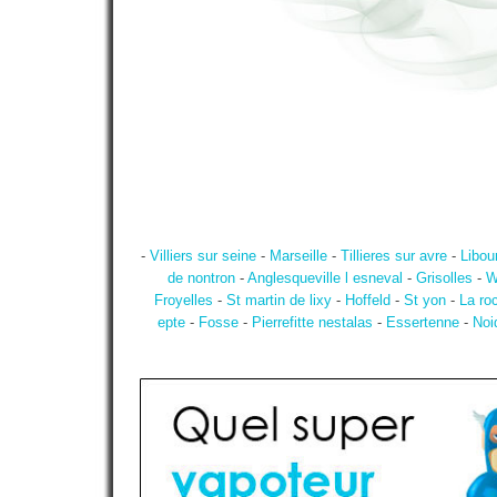
-
Villiers sur seine
-
Marseille
-
Tillieres sur avre
-
Libou
de nontron
-
Anglesqueville l esneval
-
Grisolles
-
W
Froyelles
-
St martin de lixy
-
Hoffeld
-
St yon
-
La ro
epte
-
Fosse
-
Pierrefitte nestalas
-
Essertenne
-
Noi