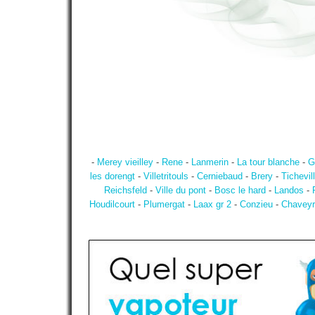
-
Merey vieilley
-
Rene
-
Lanmerin
-
La tour blanche
-
G
les dorengt
-
Villetritouls
-
Cerniebaud
-
Brery
-
Tichevil
Reichsfeld
-
Ville du pont
-
Bosc le hard
-
Landos
-
Houdilcourt
-
Plumergat
-
Laax gr 2
-
Conzieu
-
Chaveyr